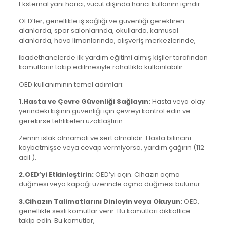
Eksternal yani harici, vücut dışında harici kullanım içindir.
OED’ler, genellikle iş sağlığı ve güvenliği gerektiren
alanlarda, spor salonlarında, okullarda, kamusal
alanlarda, hava limanlarında, alışveriş merkezlerinde,
ibadethanelerde ilk yardım eğitimi almış kişiler tarafından
komutların takip edilmesiyle rahatlıkla kullanılabilir.
OED kullanımının temel adımları:
1.Hasta ve Çevre Güvenliği Sağlayın:
Hasta veya olay
yerindeki kişinin güvenliği için çevreyi kontrol edin ve
gerekirse tehlikeleri uzaklaştırın.
Zemin ıslak olmamalı ve sert olmalıdır. Hasta bilincini
kaybetmişse veya cevap vermiyorsa, yardım çağırın (112
acil ).
2.OED’yi Etkinleştirin:
OED’yi açın. Cihazın açma
düğmesi veya kapağı üzerinde açma düğmesi bulunur.
3.Cihazın Talimatlarını Dinleyin veya Okuyun:
OED,
genellikle sesli komutlar verir. Bu komutları dikkatlice
takip edin. Bu komutlar,