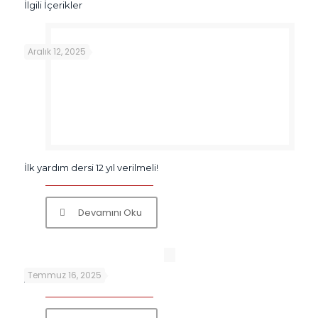
İlgili İçerikler
Aralık 12, 2025
İlk yardım dersi 12 yıl verilmeli!
Devamını Oku
Temmuz 16, 2025
ARİTMİ