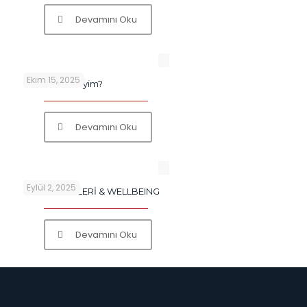
Devamını Oku
Ekim 15, 2025
Ben Covid miyim?
Devamını Oku
Eylül 2, 2025
GIDA ETİKETLERİ & WELLBEING
Devamını Oku