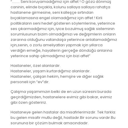
“……… Seni koruyamadığımız için affet ! O gözü dönmüş
caninin, elinde bıçakla, kolunu sallaya sallaya rahatça
hastanene girmesine, seni kalleşçe sırtından
bıçaklamasına engel olamadığımız için affet ! Kirli
politikaların seni hedef gösteren söylemlerine, yeterince
ses çıkarmadığımız için, iyice bozulmuş sağlık sisteminin
sorumlusunun bizim olmadığımızı ve değişimlerin onların
zararına olduğunu vatandaşa yeterince anlatamadığımız
için,senin, o zorlu ameliyatları yapmak için yıllarca
verdiğin emeğe, hayallerin gerçeğe döndüğü anlarına
yeterince sahip çıkmadığımız için bizi affet”
Hastaneler, özel alanlardır.
Hastaneler, yaşam kurtardığımız alanlardır.
Hastaneler, çalışan hekim, hemşire ve diğer sağlık
personeli için “ev”dir.
Çalışma yaşamımızın belki de en uzun süresini burada
geçirdiğimizden, hastanelere evimiz gibi bakar, evimiz
gibi özen gösteririz.
Hastaneye gelen hastalar da misafirlerimizdir. Tek farkla:
bu gelen misafir mutlu değil, hastadır.Bir sorunu vardır.Bu
sorununa bir çözüm bulmak amacındadır.