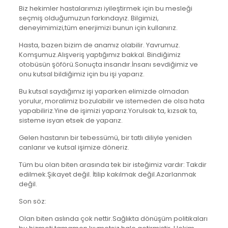
Biz hekimler hastalarımızı iyileştirmek için bu mesleği
seçmiş olduğumuzun farkındayız. Bilgimizi,
deneyimimizi,tüm enerjimizi bunun için kullanırız.
Hasta, bazen bizim de anamız olabilir. Yavrumuz.
Komşumuz.Alışveriş yaptığımız bakkal. Bindiğimiz
otobüsün şöförü.Sonuçta insandır.İnsanı sevdiğimiz ve
onu kutsal bildiğimiz için bu işi yaparız.
Bu kutsal saydığımız işi yaparken elimizde olmadan
yorulur, moralimiz bozulabilir ve istemeden de olsa hata
yapabiliriz.Yine de işimizi yaparız.Yorulsak ta, kızsak ta,
sisteme isyan etsek de yaparız.
Gelen hastanın bir tebessümü, bir tatlı diliyle yeniden
canlanır ve kutsal işimize döneriz.
Tüm bu olan biten arasında tek bir isteğimiz vardır: Takdir
edilmek.Şikayet değil. İtilip kakılmak değil.Azarlanmak
değil.
Son söz:
Olan biten aslında çok nettir.Sağlıkta dönüşüm politikaları