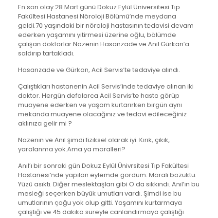
En son olay 28 Mart günü Dokuz Eylül Üniversitesi Tıp
Fakültesi Hastanesi Nöroloji Bölümü’nde meydana
geldi.70 yaşındaki bir nöroloji hastasının tedavisi devam
ederken yaşamını yitirmesi üzerine oğlu, bölümde
çalışan doktorlar Nazenin Hasanzade ve Anıl Gürkan’a
saldırıp tartakladı.
Hasanzade ve Gürkan, Acil Servis’te tedaviye alındı.
Çalıştıkları hastanenin Acil Servis’inde tedaviye alınan iki
doktor. Hergün defalarca Acil Servis’te hasta görüp
muayene ederken ve yaşam kurtarırken birgün aynı
mekanda muayene olacağınız ve tedavi edileceğiniz
aklınıza gelir mi ?
Nazenin ve Anıl şimdi fiziksel olarak iyi. Kırık, çıkık,
yaralanma yok.Ama ya moralleri?
Anıl’ı bir sonraki gün Dokuz Eylül Ünivrsitesi Tıp Fakültesi
Hastanesi’nde yapılan eylemde gördüm. Morali bozuktu.
Yüzü asıktı. Diğer meslektaşları gibi O da sıkkındı. Anıl’ın bu
mesleği seçerken büyük umutları vardı. Şimdi ise bu
umutlarının çoğu yok olup gitti. Yaşamını kurtarmaya
çalıştığı ve 45 dakika süreyle canlandırmaya çalıştığı