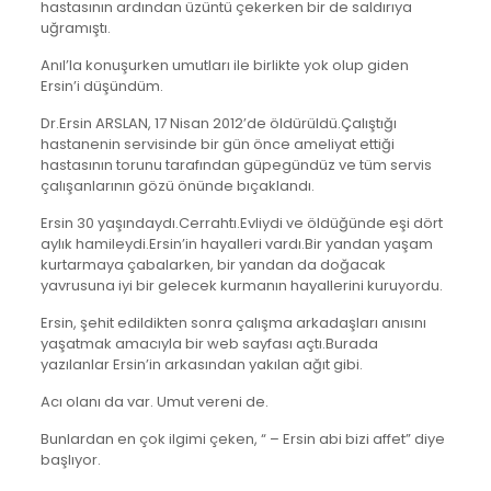
hastasının ardından üzüntü çekerken bir de saldırıya
uğramıştı.
Anıl’la konuşurken umutları ile birlikte yok olup giden
Ersin’i düşündüm.
Dr.Ersin ARSLAN, 17 Nisan 2012’de öldürüldü.Çalıştığı
hastanenin servisinde bir gün önce ameliyat ettiği
hastasının torunu tarafından güpegündüz ve tüm servis
çalışanlarının gözü önünde bıçaklandı.
Ersin 30 yaşındaydı.Cerrahtı.Evliydi ve öldüğünde eşi dört
aylık hamileydi.Ersin’in hayalleri vardı.Bir yandan yaşam
kurtarmaya çabalarken, bir yandan da doğacak
yavrusuna iyi bir gelecek kurmanın hayallerini kuruyordu.
Ersin, şehit edildikten sonra çalışma arkadaşları anısını
yaşatmak amacıyla bir web sayfası açtı.Burada
yazılanlar Ersin’in arkasından yakılan ağıt gibi.
Acı olanı da var. Umut vereni de.
Bunlardan en çok ilgimi çeken, “ – Ersin abi bizi affet” diye
başlıyor.