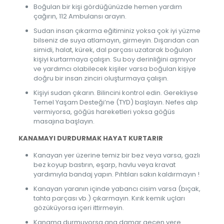
Boğulan bir kişi gördüğünüzde hemen yardım
çağırın, 112 Ambulansı arayın.
Sudan insan çıkarma eğitiminiz yoksa çok iyi yüzme
bilseniz de suya atlamayın, girmeyin. Dışarıdan can
simidi, halat, kürek, dal parçası uzatarak boğulan
kişiyi kurtarmaya çalışın. Su boy derinliğini aşmıyor
ve yardımcı olabilecek kişiler varsa boğulan kişiye
doğru bir insan zinciri oluşturmaya çalışın.
Kişiyi sudan çıkarın. Bilincini kontrol edin. Gerekliyse
Temel Yaşam Desteği’ne (TYD) başlayın. Nefes alıp
vermiyorsa, göğüs hareketleri yoksa göğüs
masajına başlayın.
KANAMAYI DURDURMAK HAYAT KURTARIR
Kanayan yer üzerine temiz bir bez veya varsa, gazlı
bez koyup bastırın, eşarp, havlu veya kravat
yardımıyla bandaj yapın. Pıhtıları sakın kaldırmayın !
Kanayan yaranın içinde yabancı cisim varsa (bıçak,
tahta parçası vb.) çıkarmayın. Kırık kemik uçları
gözüküyorsa içeri ittirmeyin.
Kanama durmuyorsa ana damar geçen yere