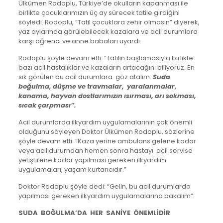
Ülkümen Rodoplu, Türkiye’de okulların kapanması ile
birlikte çocuklarımızın üç ay sürecek tatile girdiğini
söyledi. Rodoplu, “Tatil çocuklara zehir olmasın” diyerek,
yaz aylarında görülebilecek kazalara ve acil durumlara
karşı öğrenci ve anne babaları uyardı.
Rodoplu şöyle devam etti: “Tatilin başlamasıyla birlikte
bazı acil hastalıklar ve kazaların artacağını biliyoruz. En
sık görülen bu acil durumlara göz atalım:
Suda
boğulma, düşme ve travmalar, yaralanmalar,
kanama, hayvan dostlarımızın ısırması, arı sokması,
sıcak çarpması”.
Acil durumlarda ilkyardım uygulamalarının çok önemli
olduğunu söyleyen Doktor Ülkümen Rodoplu, sözlerine
şöyle devam etti: “Kaza yerine ambulans gelene kadar
veya acil durumdan hemen sonra hastayı acil servise
yetiştirene kadar yapılması gereken ilkyardım
uygulamaları, yaşam kurtarıcıdır.”
Doktor Rodoplu şöyle dedi: “Gelin, bu acil durumlarda
yapılması gereken ilkyardım uygulamalarına bakalım”:
SUDA BOĞULMA’DA HER SANİYE ÖNEMLİDİR