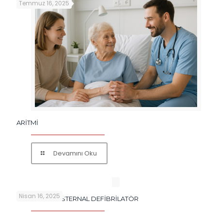
Temmuz 16, 2025
ARİTMİ
Devamını Oku
Nisan 16, 2025
OTOMATİK EKSTERNAL DEFİBRİLATÖR