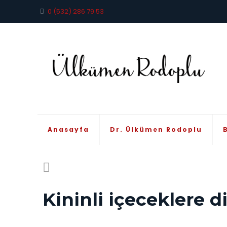
0 (532) 286 79 53
Anasayfa
Dr. Ülkümen Rodoplu
Kininli içeceklere di