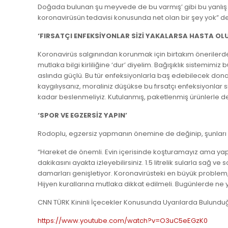
Doğada bulunan şu meyvede de bu varmış’ gibi bu yanlış bil
koronavirüsün tedavisi konusunda net olan bir şey yok” de
‘FIRSATÇI ENFEKSİYONLAR SİZİ YAKALARSA HASTA OL
Koronavirüs salgınından korunmak için birtakım önerilerde
mutlaka bilgi kirliliğine ‘dur’ diyelim. Bağışıklık sistemimi
aslında güçlü. Bu tür enfeksiyonlarla baş edebilecek donanım
kaygılıysanız, moraliniz düşükse bu fırsatçı enfeksiyonla
kadar beslenmeliyiz. Kutulanmış, paketlenmiş ürünlerle değ
‘SPOR VE EGZERSİZ YAPIN’
Rodoplu, egzersiz yapmanın önemine de değinip, şunları 
“Hareket de önemli. Evin içerisinde koşturamayız ama yapıl
dakikasını ayakta izleyebilirsiniz. 1.5 litrelik sularla sağ ve
damarları genişletiyor. Koronavirüsteki en büyük problem
Hijyen kurallarına mutlaka dikkat edilmeli. Bugünlerde ne ya
CNN TÜRK Kininli İçecekler Konusunda Uyarılarda Bulund
https://www.youtube.com/watch?v=O3uC5eEGzK0