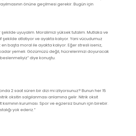
 yayılmasının önüne geçilmesi gerekir. Bugün için
 şekilde uyuyalım. Moralimizi yüksek tutalım. Mutlaka ve
afif şekilde atlatıyor ve ayakta kalıyor. Yani vücudumuz
en başta moral ile ayakta kalıyor. Eğer stresli iseniz,
ız kadar yemeli. Gözümüzü değil, hücrelerimizi doyuracak
 beslenmeliyiz” diye konuştu.
nda 2 saat süren bir dizi mi izliyorsunuz? Bunun her 15
nitrik oksitin salgılanması anlamına gelir. Nitrik oksit
kısmının kuruması. Spor ve egzersiz bunun için birebir.
stalığı yok ederiz.”