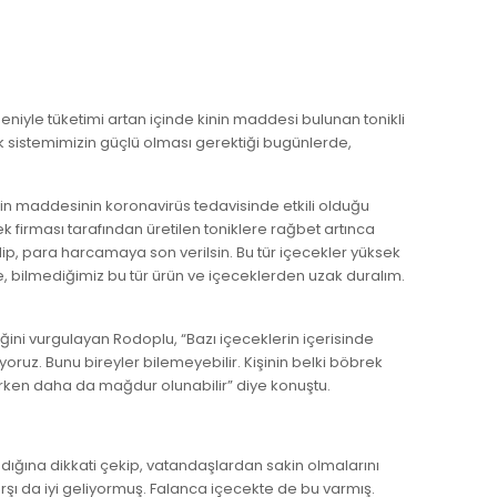
niyle tüketimi artan içinde kinin maddesi bulunan tonikli
ık sistemimizin güçlü olması gerektiği bugünlerde,
nin maddesinin koronavirüs tedavisinde etkili olduğu
 firması tarafından üretilen toniklere rağbet artınca
ip, para harcamaya son verilsin. Bu tür içecekler yüksek
e, bilmediğimiz bu tür ürün ve içeceklerden uzak duralım.
ğini vurgulayan Rodoplu, “Bazı içeceklerin içerisinde
oruz. Bunu bireyler bilemeyebilir. Kişinin belki böbrek
m derken daha da mağdur olunabilir” diye konuştu.
dığına dikkati çekip, vatandaşlardan sakin olmalarını
rşı da iyi geliyormuş. Falanca içecekte de bu varmış.