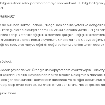
gilere itibar edip, para harcamaya son verilmeli. Bu bilgi kirliliğinin
di.
URSUNUZ’
 de bulunan Doktor Rodoplu, “Doğal beslenelim, yeterli ve dengeli bir
z bu kritik günlerde oldukça önemli. Bu virüsü alanların yüzde 90’ı çok h
a sahip. Yeter ki bağışıklık sistemimiz çalışsın. Bağışıklık sistemimiz 
r sizi yakalarsa o anda hasta oluyorsunuz. Ne fazla ne az, doyacağım
il de sebze ve meyve ağırlıklı, doğal ve temiz olanları tercih ederek
söyledi:
acak şeyler de var. Örneğin ütü yapıyorsanız, ayakta yapın. Televizyo
 sol kaslarını kaldırın. Böylece nabız biraz hızlanır. Dolaşımın hızlanması 
, akciğer dokusundaki damarların daralması ve akciğer dokusunun alt 
pıp edip evde kalırsak, bu zinciri bir yerden kırarız. Net bir şekilde ha
uğum Haber