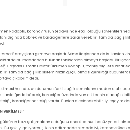
men Rodoplu, koronavirüsün tedavisinde etkili olduğu söylentileri nede
llanıldığında böbrek ve karaciğerlere zarar verebilir. Tam da bağışıkl
di.
ernatif arayışlara girmeye başladı. Sıtma ilaçlarında da kullanılan ki
z miktarda bu maddeden bulunan toniklerden almaya başladı. Bir içecek
eği Başkanı Uzman Doktor Ülkümen Rodoplu, “Yanlış bilgilere itibar ed
ilir. Tam da bağışıklık sistemimizin güçlü olması gerektiği bugünlerd
rtaya çıkabilir” dedi.
ketilmesi halinde, bu durumun farklı sağlık sorunlarına neden olabilece
anıldığında böbrek, karaciğer üzerinde yan etkilerinin olacağını biliy
hastalığı, karaciğer hastalığı vardır. Bunları alevlendirebilir. İyileşeyi
N VERİLMELİ’
yüz güldüren bazı çalışmaların olduğunu ancak bunun henüz yeterli olma
‘Bu çok iyi geliyormuş. Kinin adlı madde sıtmada iyi, koronavirüse ka