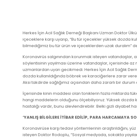
Herkes İçin Acil Sağlık Derneği Başkanı Uzman Doktor Ülkü
içeceklere karşı uyarıp, “Bu tür içecekler yüksek dozda ku
bilmediğimiz bu tür ürün ve içeceklerden uzak duralım” de
Koronavirüs salgınından korunmak isteyen vatandaşlar, alt
söylentisinin yayılması üzerine vatandaşlar, içerisinde a
uzmanlardan uyarı gecikmedi. Herkes İçin Acil Sağlık Dern
dozda kullanıldığında böbrek ve karaciğerlere zarar vereb
Aksi takdirde sağlığımız açısından daha zararlı bir durum o
İçerisinde kinin maddesi olan toniklerin fazla miktarda tü
hangi maddelerin olduğunu ölçebiliyoruz. Yüksek dozda kull
hastalığı vardır, bunu alevlendirebilir. Belki gizli diyabet 
‘YANLIŞ BİLGİLERE İTİBAR EDİLİP, PARA HARCAMAYA SO
Koronavirüse karşı tedavi yöntemlerinin araştırıldığını, 
isteyen Doktor Rodoplu, “Sosyal medyada, sokakta yayılan, 