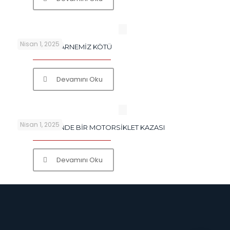
Nisan 1, 2025
İLKYARDIM KARNEMİZ KÖTÜ
Devamını Oku
Nisan 1, 2025
DELFT KENTİNDE BİR MOTORSİKLET KAZASI
Devamını Oku